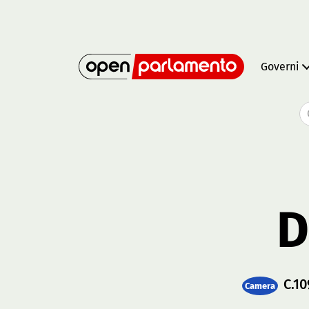
Governi
D
C.10
Camera