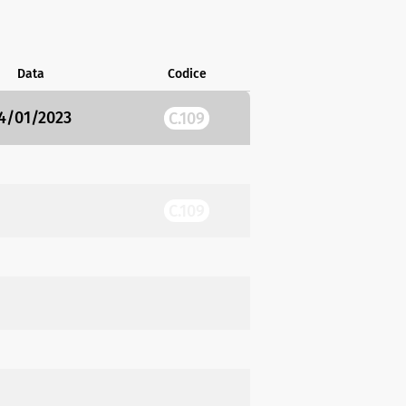
Data
Codice
4/01/2023
C.109
C.109