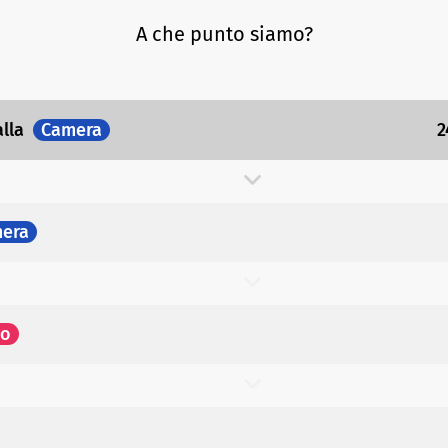
A che punto siamo?
alla
Camera
2
era
to