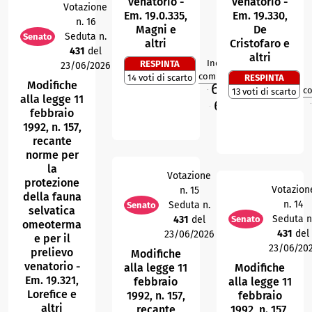
venatorio -
venatorio -
Votazione
Em. 19.0.335,
Em. 19.330,
n. 16
Magni e
De
Seduta n.
Senato
altri
Cristofaro e
431
del
altri
Indice di
RESPINTA
23/06/2026
1
R
compattezza
14 voti di scarto
RESPINTA
Modifiche
68,1
%
c
13 voti di scarto
M
alla legge 11
66,3
%
M
O
febbraio
1992, n. 157,
recante
norme per
la
Votazione
protezione
Votazion
n. 15
della fauna
n. 14
Seduta n.
Senato
selvatica
Seduta n
431
del
Senato
omeoterma
431
del
23/06/2026
e per il
23/06/20
prelievo
Modifiche
venatorio -
alla legge 11
Modifiche
Em. 19.321,
febbraio
alla legge 11
Lorefice e
1992, n. 157,
febbraio
altri
recante
1992, n. 157,