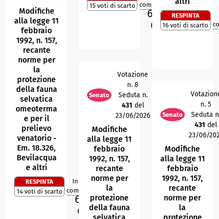
1
altri
compattezza
15 voti di scarto
Modifiche
69,8
%
RESPINTA
M
alla legge 11
67,5
%
c
16 voti di scarto
O
febbraio
1992, n. 157,
recante
norme per
la
Votazione
protezione
n. 8
della fauna
Votazion
Seduta n.
Senato
selvatica
n. 5
431
del
omeoterma
Seduta n
Senato
23/06/2026
e per il
431
del
prelievo
Modifiche
23/06/20
venatorio -
alla legge 11
Em. 18.326,
febbraio
Modifiche
Bevilacqua
1992, n. 157,
alla legge 11
e altri
recante
febbraio
norme per
1992, n. 157,
Indice di
RESPINTA
2
R
la
recante
compattezza
14 voti di scarto
68,9
protezione
norme per
%
M
della fauna
la
68,7
%
O
selvatica
protezione