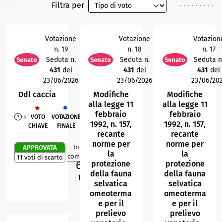
Filtra per
Votazione
Votazione
Votazion
n. 19
n. 18
n. 17
Seduta n.
Seduta n.
Seduta n
Senato
Senato
Senato
431
del
431
del
431
del
23/06/2026
23/06/2026
23/06/20
Ddl caccia
Modifiche
Modifiche
alla legge 11
alla legge 11
febbraio
febbraio
VOTO
VOTAZIONE
1992, n. 157,
1992, n. 157,
CHIAVE
FINALE
recante
recante
norme per
norme per
Indice di
APPROVATA
2
R
la
la
compattezza
11 voti di scarto
66,4
protezione
protezione
%
M
della fauna
della fauna
66,3
%
O
selvatica
selvatica
omeoterma
omeoterma
e per il
e per il
prelievo
prelievo