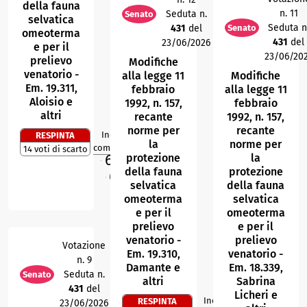
della fauna
n. 11
Seduta n.
Senato
selvatica
Seduta n
431
del
Senato
omeoterma
431
del
23/06/2026
e per il
23/06/20
prelievo
Modifiche
venatorio -
alla legge 11
Modifiche
Em. 19.311,
febbraio
alla legge 11
Aloisio e
1992, n. 157,
febbraio
altri
recante
1992, n. 157,
norme per
recante
Indice di
RESPINTA
1
R
la
norme per
compattezza
14 voti di scarto
68,9
protezione
la
%
M
della fauna
protezione
67,5
%
O
selvatica
della fauna
omeoterma
selvatica
e per il
omeoterma
prelievo
e per il
venatorio -
prelievo
Votazione
Em. 19.310,
venatorio -
n. 9
Damante e
Em. 18.339,
Seduta n.
Senato
altri
Sabrina
431
del
Licheri e
Indice di
RESPINTA
23/06/2026
R