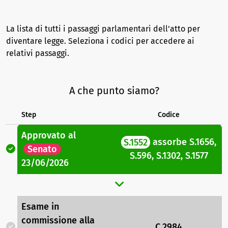
La lista di tutti i passaggi parlamentari dell'atto per
diventare legge. Seleziona i codici per accedere ai
relativi passaggi.
A che punto siamo?
Step
Codice
Approvato
al
S.1552
assorbe
S.1656
,
Senato
S.596
,
S.1302
,
S.1577
23/06/2026
Esame in
commissione
alla
C.2984