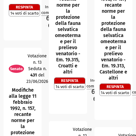
norme per
recante
Indice di
RESPINTA
1
R
la
norme per
compattezza
14 voti di scarto
69,8
protezione
la
%
M
della fauna
protezione
69,9
%
O
selvatica
della fauna
omeoterma
selvatica
e per il
omeoterma
prelievo
e per il
venatorio -
prelievo
Votazione
Em. 19.315,
venatorio -
n. 13
Croatti e
Em. 19.313,
Seduta n.
Senato
altri
Castellone e
431
del
altri
Indice di
RESPINTA
23/06/2026
1
R
compattezza
14 voti di scarto
RESPINTA
Modifiche
69,8
%
c
14 voti di scarto
M
alla legge 11
68,7
%
M
O
febbraio
1992, n. 157,
recante
norme per
la
Votazione
protezione
Votazion
n. 12