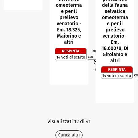
omeoterma
della fauna
e per il
selvatica
prelievo
omeoterma
venatorio -
e per il
Em. 18.325,
prelievo
Maiorino e
venatorio -
altri
Em.
18.600/8, Di
Indice di
RESPINTA
3
R
Girolamo e
compattezza
14 voti di scarto
altri
68,1
%
M
65,1
%
RESPINTA
O
c
14 voti di scarto
M
Visualizzati 12 di 41
Carica altri