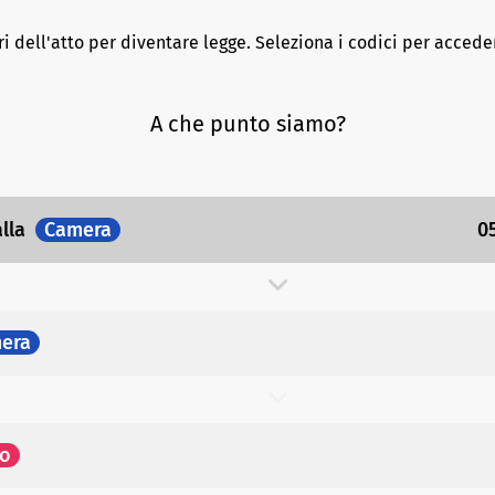
ri dell'atto per diventare legge. Seleziona i codici per acceder
A che punto siamo?
alla
Camera
0
era
to