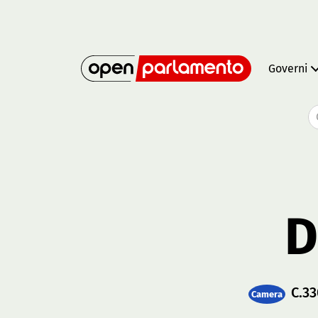
Governi
D
C.33
Camera