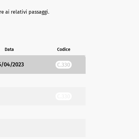
e ai relativi passaggi.
Data
Codice
5/04/2023
C.330
C.330