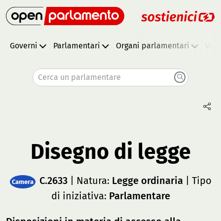
Governi
Parlamentari
Organi parlamentari
Vota
Cerca un parlamentare
Disegno di legge
C.2633
| Natura:
Legge ordinaria
| Tipo
Camera
di iniziativa:
Parlamentare