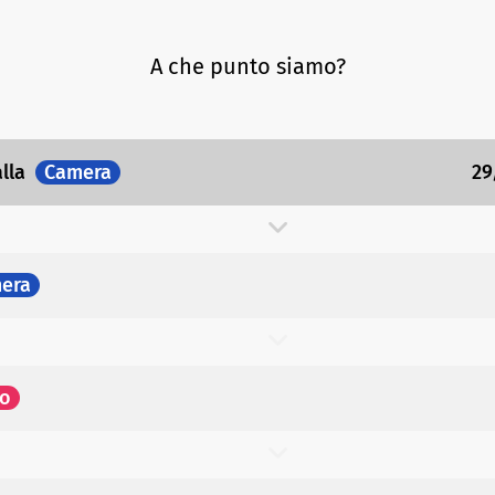
A che punto siamo?
alla
Camera
29
era
to