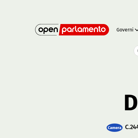
Governi
D
C.24
Camera