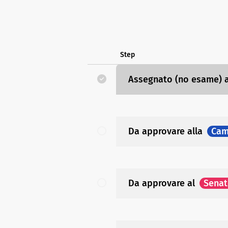
Step
Assegnato (no esame)
Da approvare
alla
Cam
Da approvare
al
Sena