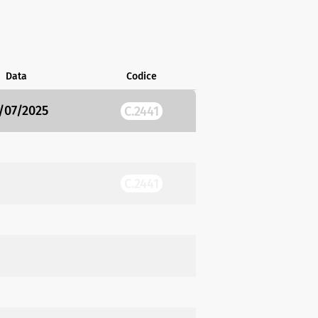
Data
Codice
/07/2025
C.2441
C.2441