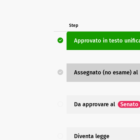
Step
Approvato in testo unifi
Assegnato (no esame)
al
Da approvare
al
Senato
Diventa legge