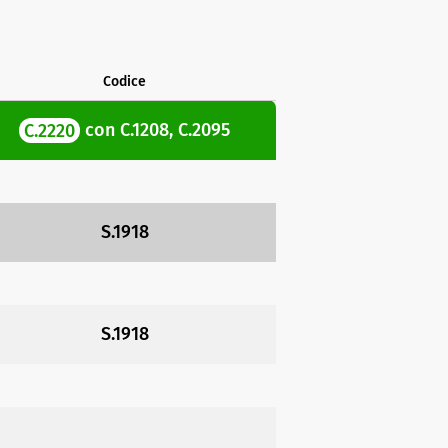
Codice
C.2220
con
C.1208
,
C.2095
S.1918
S.1918