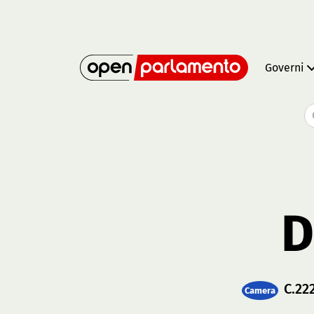
Governi
D
C.22
Camera