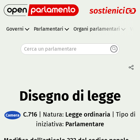
Governi
Parlamentari
Organi parlamentari
Vota
Cerca un parlamentare
Disegno di legge
C.716
| Natura:
Legge ordinaria
| Tipo di
Camera
iniziativa:
Parlamentare