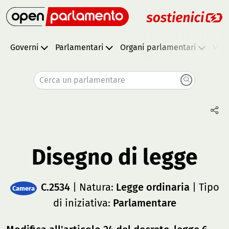
Governi
Parlamentari
Organi parlamentari
Vota
Cerca un parlamentare
Disegno di legge
C.2534
| Natura:
Legge ordinaria
| Tipo
Camera
di iniziativa:
Parlamentare