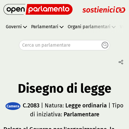
Governi
Parlamentari
Organi parlamentari
Vota
Cerca un parlamentare
Disegno di legge
C.2083
| Natura:
Legge ordinaria
| Tipo
Camera
di iniziativa:
Parlamentare