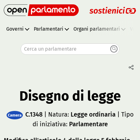
Governi
Parlamentari
Organi parlamentari
Vota
Cerca un parlamentare
Disegno di legge
C.1348
| Natura:
Legge ordinaria
| Tipo
Camera
di iniziativa:
Parlamentare