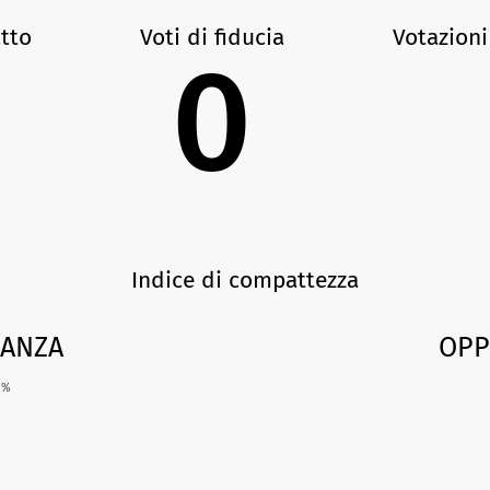
atto
Voti di fiducia
Votazioni
0
Indice di compattezza
ANZA
OPP
3
%