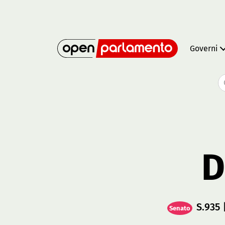
Governi
D
S.935
|
Senato