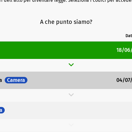
ri dell'atto per diventare legge. Seleziona i codici per acceder
A che punto siamo?
Dat
18/06
la
Camera
04/07
a