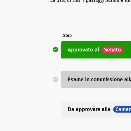
La lista di tutti i passaggi parlamenta
Step
Approvato
al
Senato
Esame in commissione
al
Da approvare
alla
Camer