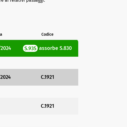
e ai relativi passaggi.
a
Codice
/2024
S.935
assorbe
S.830
/2024
C.1921
C.1921