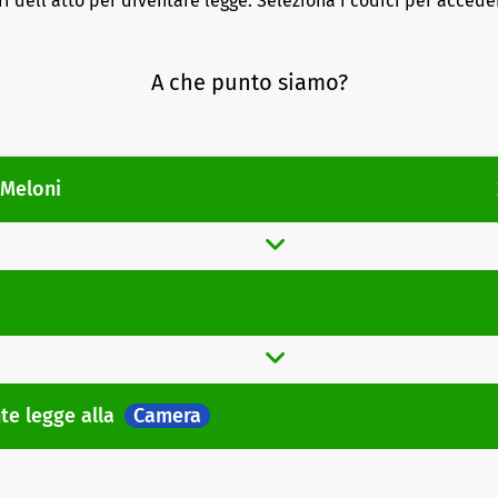
ri dell'atto per diventare legge. Seleziona i codici per acceder
A che punto siamo?
 Meloni
nte legge
alla
Camera