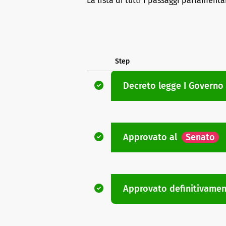
La lista di tutti i passaggi parlamenta
Step
Decreto legge
I Governo
Approvato
al
Senato
Approvato definitivame