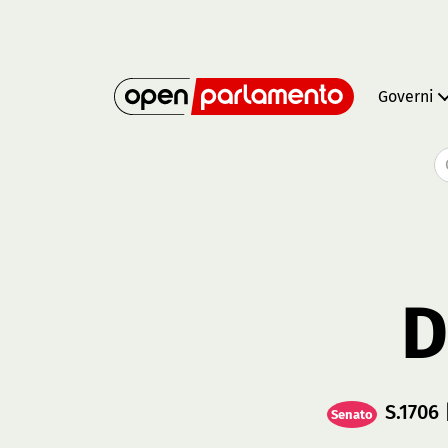
Governi
D
S.1706
Senato