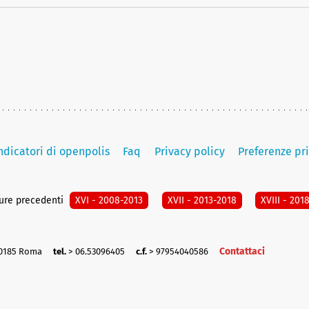
indicatori di openpolis
Faq
Privacy policy
Preferenze pr
ture precedenti
XVI - 2008-2013
XVII - 2013-2018
XVIII - 201
Contattaci
00185 Roma
tel.
> 06.53096405
c.f.
> 97954040586