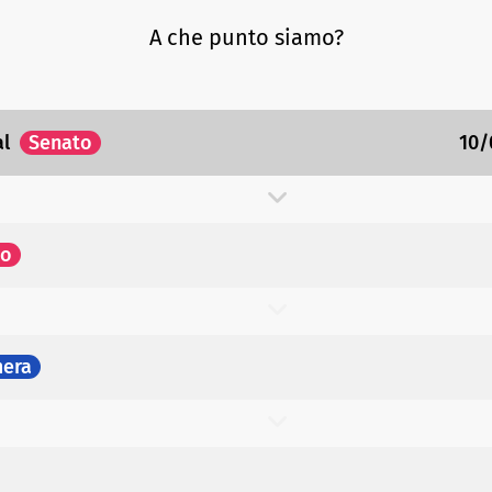
A che punto siamo?
al
Senato
10/
to
era