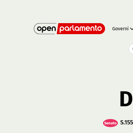
Governi
D
S.15
Senato