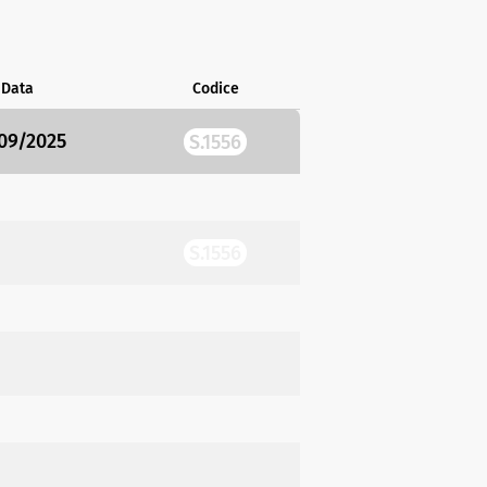
Data
Codice
09/2025
S.1556
S.1556