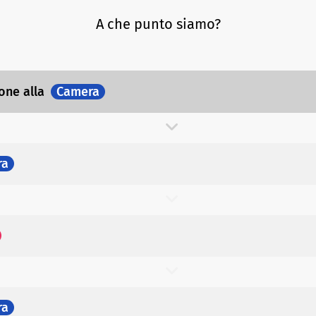
A che punto siamo?
ione
alla
Camera
ra
ra