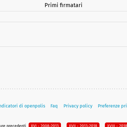
Primi firmatari
indicatori di openpolis
Faq
Privacy policy
Preferenze pr
ture precedenti
XVI - 2008-2013
XVII - 2013-2018
XVIII - 201