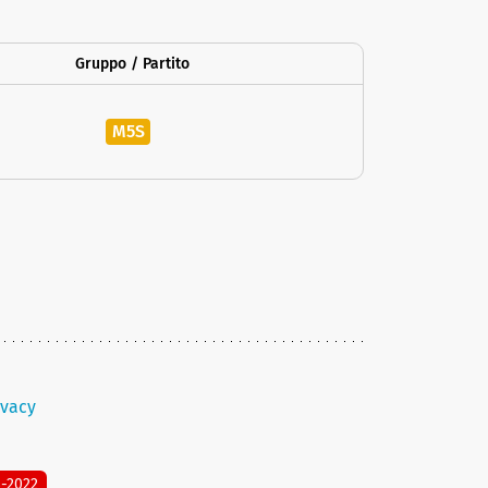
Gruppo / Partito
M5S
ivacy
8-2022