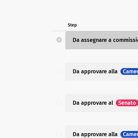
Step
Da assegnare a commiss
Da approvare
alla
Came
Da approvare
al
Senato
Da approvare
alla
Came