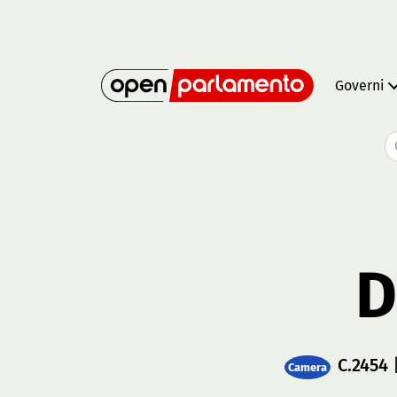
Governi
D
C.2454
|
Camera