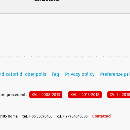
indicatori di openpolis
Faq
Privacy policy
Preferenze pr
ture precedenti
XVI - 2008-2013
XVII - 2013-2018
XVIII - 201
Contattaci
00185 Roma
tel.
> 06.53096405
c.f.
> 97954040586