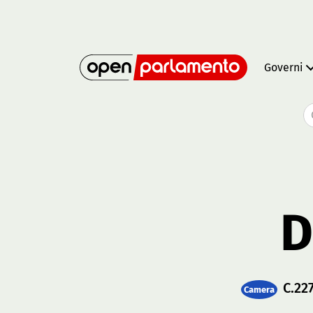
Governi
D
C.22
Camera