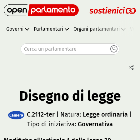
Governi
Parlamentari
Organi parlamentari
Vota
Cerca un parlamentare
Disegno di legge
C.2112-ter
| Natura:
Legge ordinaria
|
Camera
Tipo di iniziativa:
Governativa