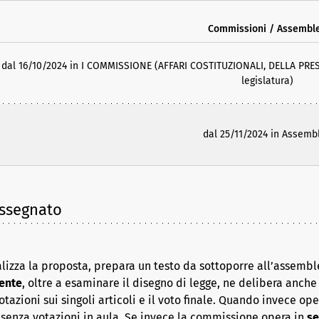
Commissioni / Assembl
dal 16/10/2024 in I COMMISSIONE (AFFARI COSTITUZIONALI, DELLA PRE
legislatura)
dal 25/11/2024 in Assemb
assegnato
lizza la proposta, prepara un testo da sottoporre all’assembl
ente
, oltre a esaminare il disegno di legge, ne delibera anche i
azioni sui singoli articoli e il voto finale. Quando invece op
senza votazioni in aula. Se invece la commissione opera in
se