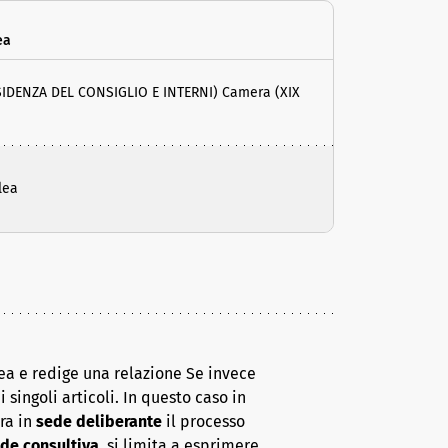
ea
SIDENZA DEL CONSIGLIO E INTERNI) Camera (XIX
lea
ea e redige una relazione Se invece
 singoli articoli. In questo caso in
era in
sede deliberante
il processo
de consultiva
, si limita a esprimere