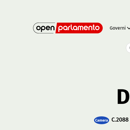
Governi
D
C.2088
Camera