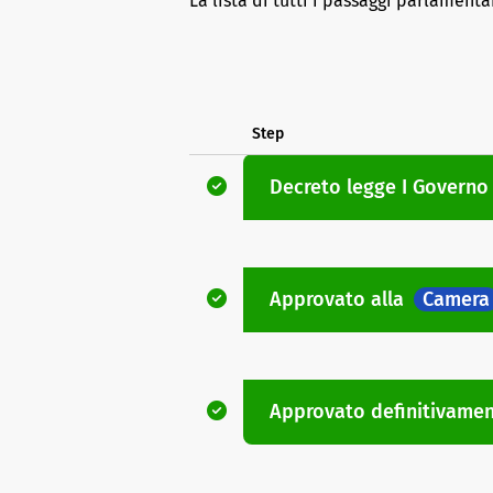
La lista di tutti i passaggi parlamenta
Step
Decreto legge
I Governo
Approvato
alla
Camera
Approvato definitivame