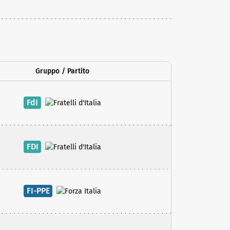
Gruppo / Partito
FdI
FDI
FI-PPE