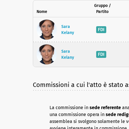
Gruppo /
Nome
Partito
Sara
FDI
Kelany
Sara
FDI
Kelany
Commissioni a cui l'atto è stato 
La commissione in
sede referente
ana
una commissione opera in
sede redig
assemblea si svolgono solamente le vot
avviene interamente in commissione, 