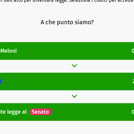
ri dell'atto per diventare legge. Seleziona i codici per acceder
A che punto siamo?
 Meloni
nte legge
al
Senato