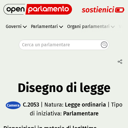
Governi
Parlamentari
Organi parlamentari
Vota
Cerca un parlamentare
Disegno di legge
C.2053
| Natura:
Legge ordinaria
| Tipo
Camera
di iniziativa:
Parlamentare