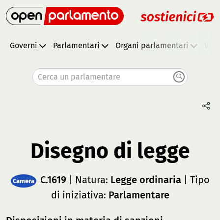
Governi
Parlamentari
Organi parlamentari
Vota
Cerca un parlamentare
Disegno di legge
C.1619
| Natura:
Legge ordinaria
| Tipo
Camera
di iniziativa:
Parlamentare