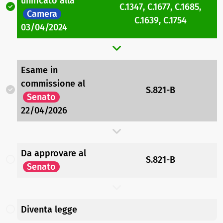
unificato
alla
C.1347
,
C.1677
,
C.1685
,
Camera
C.1639
,
C.1754
03/04/2024
Esame in
commissione
al
S.821-B
Senato
22/04/2026
Da approvare
al
S.821-B
Senato
Diventa legge