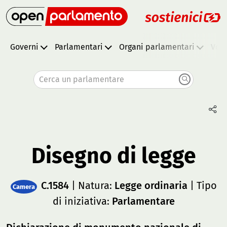
Governi
Parlamentari
Organi parlamentari
Vota
Cerca un parlamentare
Disegno di legge
C.1584
| Natura:
Legge ordinaria
| Tipo
Camera
di iniziativa:
Parlamentare