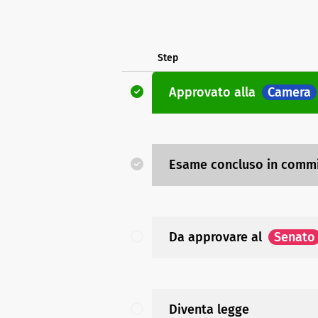
Step
Approvato
alla
Camera
Esame concluso in comm
Da approvare
al
Senato
Diventa legge