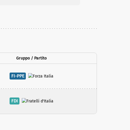
Gruppo / Partito
FI-PPE
FDI