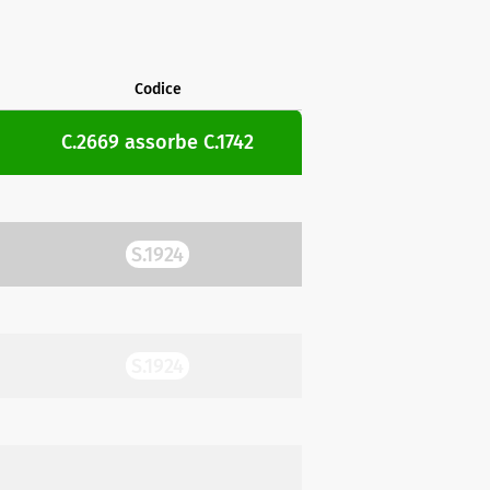
Codice
C.2669
assorbe
C.1742
S.1924
S.1924