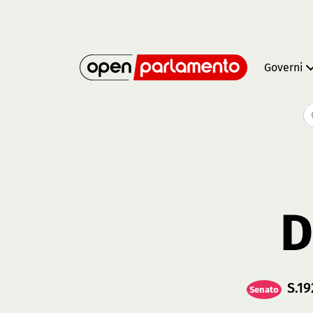
Governi
D
S.19
Senato