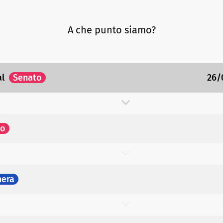
A che punto siamo?
al
Senato
26/
to
era