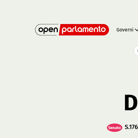
Governi
D
S.17
Senato