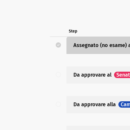
Step
Assegnato (no esame)
Da approvare
al
Sena
Da approvare
alla
Cam