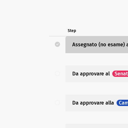
Step
Assegnato (no esame)
Da approvare
al
Sena
Da approvare
alla
Cam