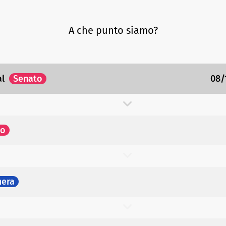
A che punto siamo?
al
Senato
08/
to
era