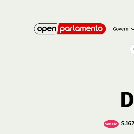
Governi
D
S.16
Senato