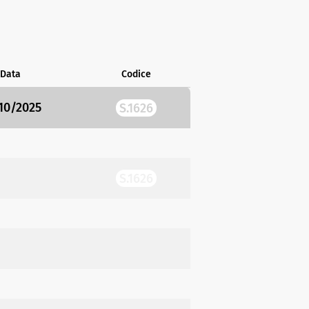
Data
Codice
10/2025
S.1626
S.1626