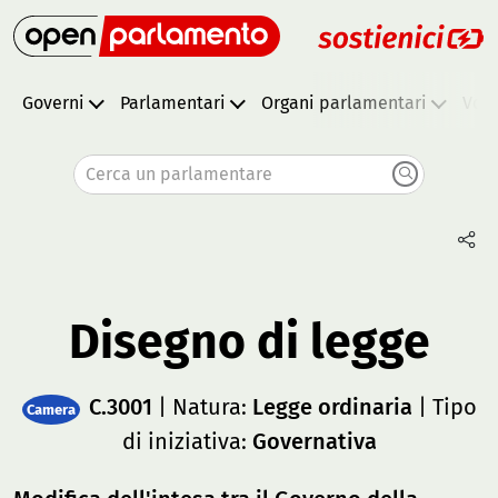
Governi
Parlamentari
Organi parlamentari
Vota
Cerca un parlamentare
Disegno di legge
C.3001
| Natura:
Legge ordinaria
| Tipo
Camera
di iniziativa:
Governativa