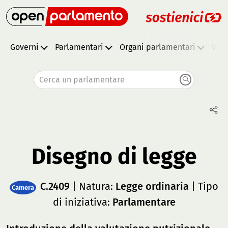
Governi
Parlamentari
Organi parlamentari
Vota
Cerca un parlamentare
Disegno di legge
C.2409
| Natura:
Legge ordinaria
| Tipo
Camera
di iniziativa:
Parlamentare