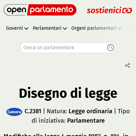
Governi
Parlamentari
Organi parlamentari
Vota
Cerca un parlamentare
Disegno di legge
C.2381
| Natura:
Legge ordinaria
| Tipo
Camera
di iniziativa:
Parlamentare