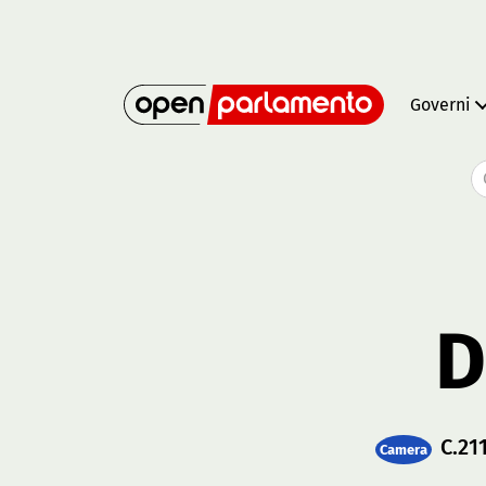
Governi
D
C.21
Camera