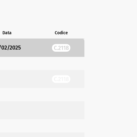
Data
Codice
/02/2025
C.2118
C.2118