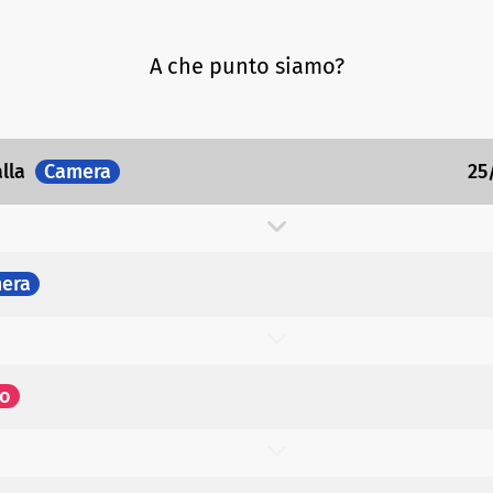
A che punto siamo?
alla
Camera
25
era
to