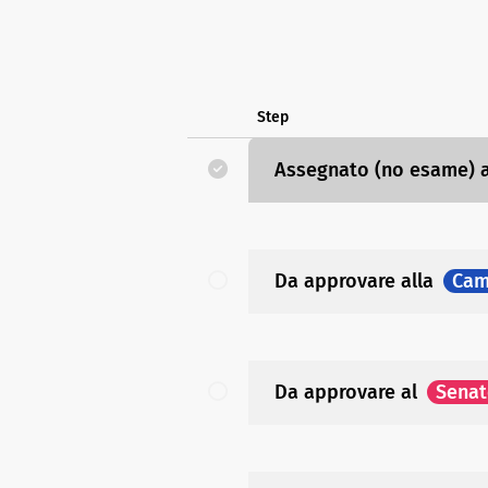
Step
Assegnato (no esame)
Da approvare
alla
Cam
Da approvare
al
Sena