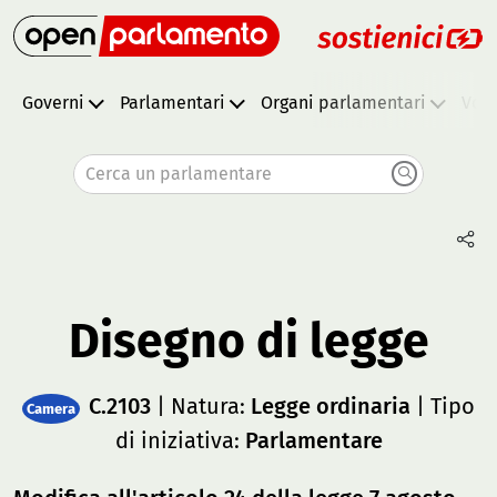
Governi
Parlamentari
Organi parlamentari
Vota
Cerca un parlamentare
Disegno di legge
C.2103
| Natura:
Legge ordinaria
| Tipo
Camera
di iniziativa:
Parlamentare