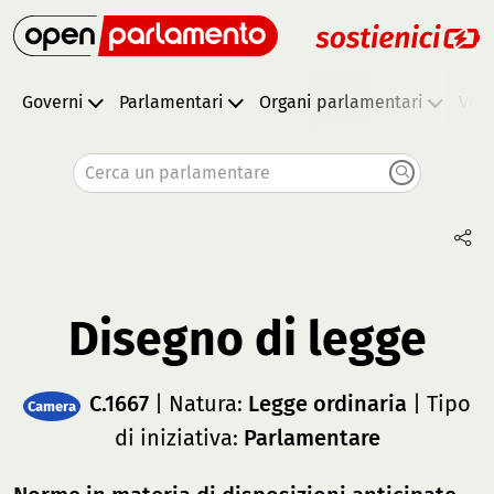
Governi
Parlamentari
Organi parlamentari
Vota
Cerca un parlamentare
Disegno di legge
C.1667
| Natura:
Legge ordinaria
| Tipo
Camera
di iniziativa:
Parlamentare