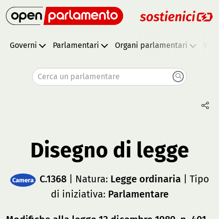
Governi
Parlamentari
Organi parlamentari
Vota
Cerca un parlamentare
Disegno di legge
C.1368
| Natura:
Legge ordinaria
| Tipo
Camera
di iniziativa:
Parlamentare