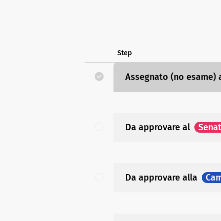
Step
Assegnato (no esame)
Da approvare
al
Sena
Da approvare
alla
Cam