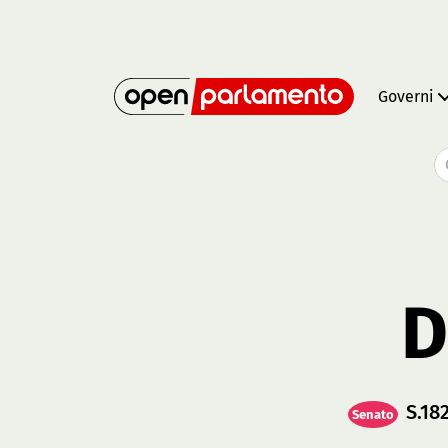
Governi
D
S.18
Senato