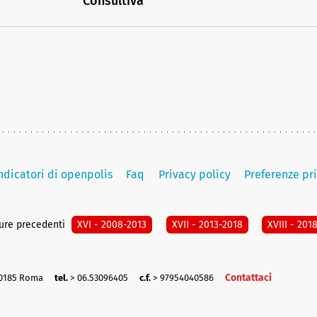
Consultiva
indicatori di openpolis
Faq
Privacy policy
Preferenze pr
ture precedenti
XVI - 2008-2013
XVII - 2013-2018
XVIII - 201
Contattaci
00185 Roma
tel.
> 06.53096405
c.f.
> 97954040586