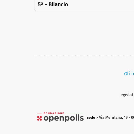
5ª - Bilancio
Gli 
Legisla
sede
> Via Merulana, 19 - 