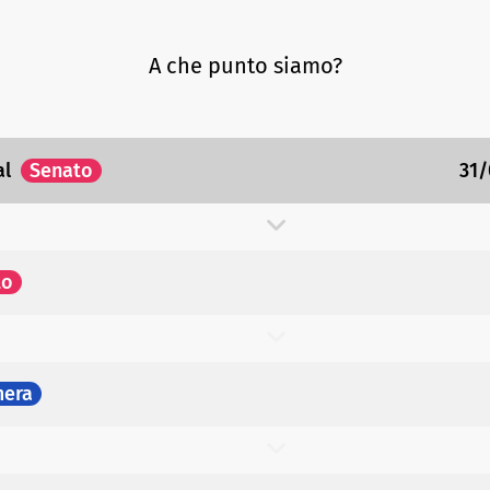
A che punto siamo?
al
Senato
31/
to
era