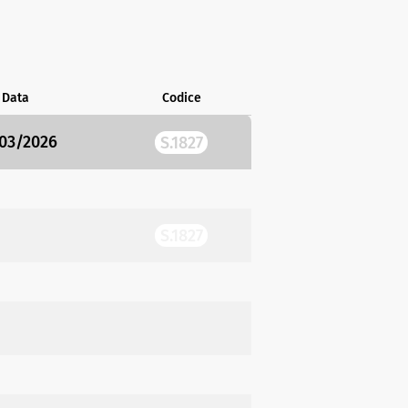
Data
Codice
03/2026
S.1827
S.1827