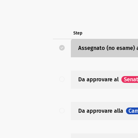
Step
Assegnato (no esame)
Da approvare
al
Sena
Da approvare
alla
Cam