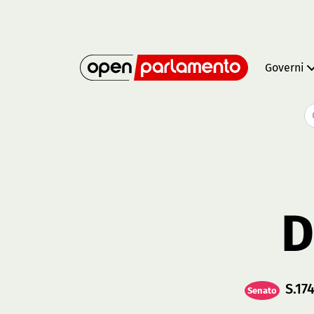
Governi
D
S.17
Senato