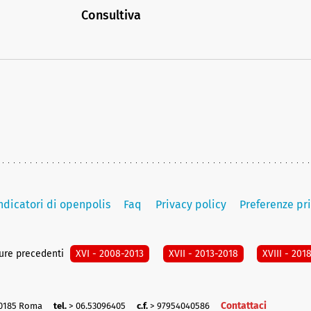
Consultiva
indicatori di openpolis
Faq
Privacy policy
Preferenze pr
ture precedenti
XVI - 2008-2013
XVII - 2013-2018
XVIII - 201
Contattaci
00185 Roma
tel.
> 06.53096405
c.f.
> 97954040586