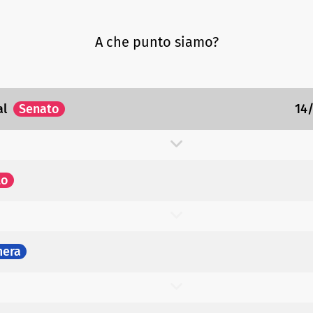
A che punto siamo?
al
Senato
14
to
era