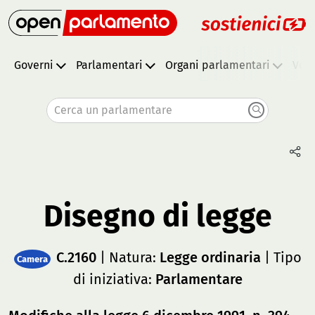
Governi
Parlamentari
Organi parlamentari
Vota
Cerca un parlamentare
Disegno di legge
C.2160
| Natura:
Legge ordinaria
| Tipo
Camera
di iniziativa:
Parlamentare