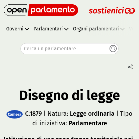
Governi
Parlamentari
Organi parlamentari
Vota
Cerca un parlamentare
Disegno di legge
C.1879
| Natura:
Legge ordinaria
| Tipo
Camera
di iniziativa:
Parlamentare