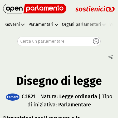
Governi
Parlamentari
Organi parlamentari
Vota
Cerca un parlamentare
Disegno di legge
C.1821
| Natura:
Legge ordinaria
| Tipo
Camera
di iniziativa:
Parlamentare