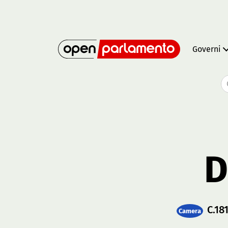
Governi
D
C.18
Camera