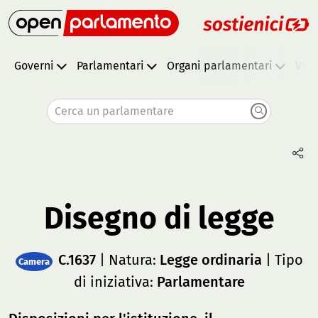
Governi
Parlamentari
Organi parlamentari
Vota
Cerca un parlamentare
Disegno di legge
C.1637
| Natura:
Legge ordinaria
| Tipo
Camera
di iniziativa:
Parlamentare