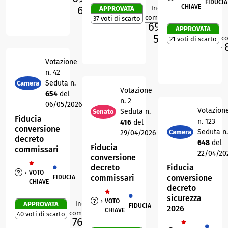
FIDUCIA
CHIAVE
63,6
Indice di
APPROVATA
%
0
R
O
compattezza
37 voti di scarto
69,6
%
APPROVATA
M
59,7
%
c
21 voti di scarto
O
M
Votazione
O
n. 42
Seduta n.
Camera
Votazione
654
del
n. 2
06/05/2026
Votazion
Seduta n.
Senato
Fiducia
n. 123
416
del
conversione
Seduta n.
Camera
29/04/2026
decreto
648
del
Fiducia
commissari
22/04/20
conversione
decreto
Fiducia
VOTO
commissari
conversione
FIDUCIA
CHIAVE
decreto
sicurezza
VOTO
Indice di
APPROVATA
FIDUCIA
2026
0
R
CHIAVE
compattezza
40 voti di scarto
76,1
%
M