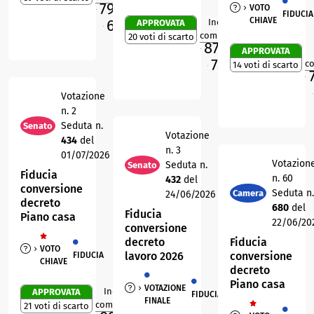
79,9
%
VOTO
FIDUCIA
M
CHIAVE
69,3
Indice di
APPROVATA
%
1
R
O
compattezza
20 voti di scarto
87,4
%
APPROVATA
M
74,7
%
c
14 voti di scarto
O
M
Votazione
O
n. 2
Seduta n.
Senato
Votazione
434
del
n. 3
01/07/2026
Votazion
Seduta n.
Senato
Fiducia
n. 60
432
del
conversione
Seduta n.
Camera
24/06/2026
decreto
680
del
Fiducia
Piano casa
22/06/20
conversione
decreto
Fiducia
VOTO
lavoro 2026
conversione
FIDUCIA
CHIAVE
decreto
Piano casa
VOTAZIONE
Indice di
APPROVATA
FIDUCIA
2
R
FINALE
compattezza
21 voti di scarto