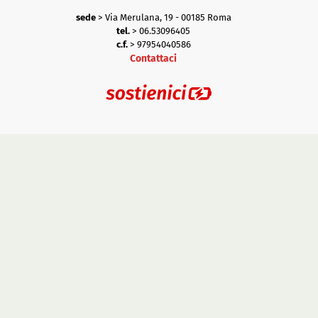
sede
> Via Merulana, 19 - 00185 Roma
tel.
> 06.53096405
c.f.
> 97954040586
Contattaci