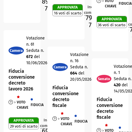
89,1
%
VOTO
FIDUCIA
M
CHIAVE
74,7
Indice di
APPROVATA
%
1
R
O
compattezza
16 voti di scarto
79
%
APPROVATA
M
73,5
%
c
36 voti di scarto
O
M
Votazione
O
n. 61
Seduta n.
Camera
Votazione
672
del
n. 16
10/06/2026
Votazion
Seduta n.
Camera
Fiducia
n. 1
664
del
conversione
Seduta n.
Senato
20/05/2026
decreto
420
del
Fiducia
lavoro 2026
14/05/20
conversione
decreto
Fiducia
VOTO
fiscale
conversione
FIDUCIA
CHIAVE
decreto
fiscale
VOTO
Indice di
APPROVATA
FIDUCIA
0
R
CHIAVE
compattezza
29 voti di scarto
69
%
VOTO
M