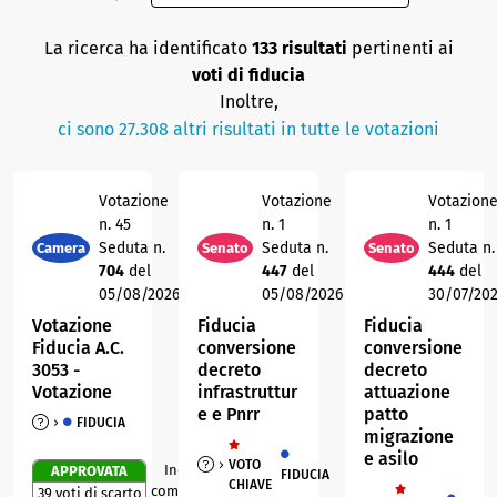
La ricerca ha identificato
133 risultati
pertinenti
ai
voti di fiducia
Inoltre,
ci sono 27.308 altri risultati in tutte le votazioni
Votazione
Votazione
Votazion
n. 45
n. 1
n. 1
Seduta n.
Seduta n.
Seduta n.
Camera
Senato
Senato
704
del
447
del
444
del
05/08/2026
05/08/2026
30/07/20
Votazione
Fiducia
Fiducia
Fiducia A.C.
conversione
conversione
3053 -
decreto
decreto
Votazione
infrastruttur
attuazione
e e Pnrr
patto
FIDUCIA
migrazione
e asilo
VOTO
Indice di
APPROVATA
FIDUCIA
0
R
CHIAVE
compattezza
39 voti di scarto