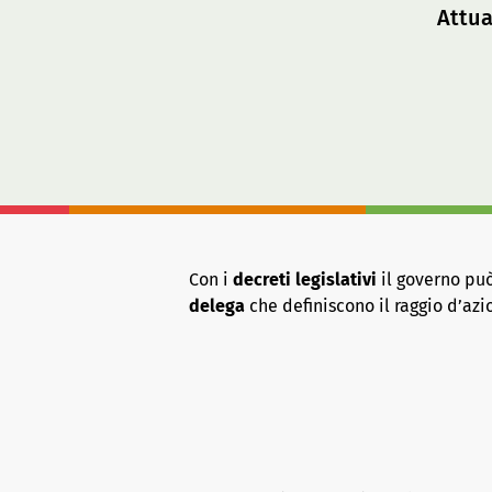
Attua
Con i
decreti legislativi
il governo può
delega
che definiscono il raggio d’azi