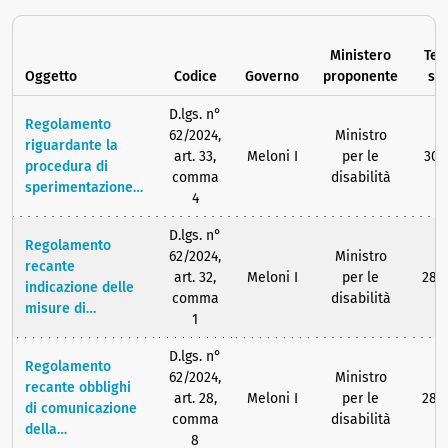
Ministero
Ter
Oggetto
Codice
Governo
proponente
sc
D.lgs. n°
Regolamento
62/2024,
Ministro
riguardante la
art. 33,
Meloni I
per le
30/
procedura di
comma
disabilità
sperimentazione,
4
della durata di
dodici mesi, volta
D.lgs. n°
Regolamento
all'applicazione
62/2024,
Ministro
recante
provvisoria e a
art. 32,
Meloni I
per le
28/
indicazione delle
campione,
comma
disabilità
misure di
secondo il
1
formazione dei
principio di
soggetti coinvolti
differenziazione
D.lgs. n°
Regolamento
nella valutazione
geografica tra
62/2024,
Ministro
recante obblighi
di base nonchè
Nord, Sud e centro
art. 28,
Meloni I
per le
28/
di comunicazione
dei soggetti
Italia e di
comma
disabilità
della
coinvolti nella
differenziazione di
8