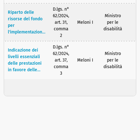
rendicontazione
valutazione
dimensioni
del budget di
multidimensionale
D.lgs. n°
territoriali, delle
Riparto delle
progetto
e dei servizi
62/2024,
Ministro
disposizioni
risorse del fondo
autogestito dalla
pubblici scolastici,
art. 31,
Meloni I
per le
relative alla
per
persona con
della formazione
comma
disabilità
valutazione
l'implementazione
disabilità
superiore, sociali,
2
multidimensionale
dei progetti di
sanitari e
e al progetto di
vita, nonchè
D.lgs. n°
lavorativi
vita
Indicazione dei
indicazione delle
62/2024,
Ministro
livelli essenziali
priorità di
art. 37,
Meloni I
per le
delle prestazioni
intervento, delle
comma
disabilità
in favore delle
modalità di
3
persone con
erogazione, di
disabilità, nonché
monitoraggio e di
le modalità di
controllo
monitoraggio in
dell'adeguatezza
merito
delle prestazioni
all'erogazione
rese
delle suddette
prestazioni