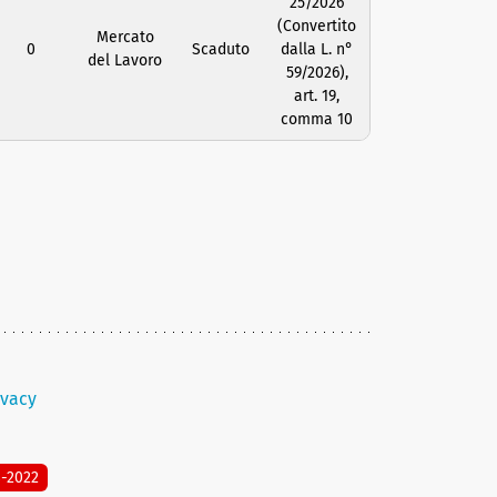
25/2026
(Convertito
Mercato
0
Scaduto
dalla L. n°
del Lavoro
59/2026),
art. 19,
comma 10
ivacy
8-2022