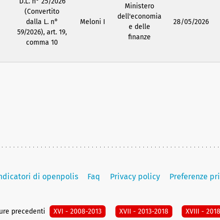
D.L. n° 25/2026
Ministero
(Convertito
dell'economia
dalla L. n°
Meloni I
28/05/2026
e delle
59/2026), art. 19,
finanze
comma 10
indicatori di openpolis
Faq
Privacy policy
Preferenze pr
ture precedenti
XVI - 2008-2013
XVII - 2013-2018
XVIII - 201