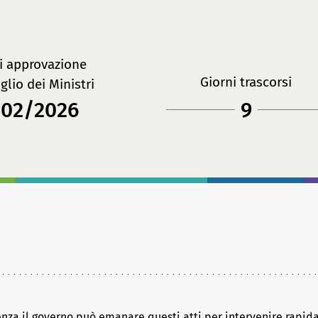
i approvazione
Giorni trascorsi
glio dei Ministri
/02/2026
9
rgenza il governo può emanare questi atti per intervenire rap