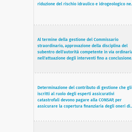
riduzione del rischio idraulico e idrogeologico ne
territorio comunale di Niscemi, predisposti dal
Commissario straordinario dell'area di Niscemi.
Al termine della gestione del Commissario
straordinario, approvazione della disciplina del
subentro dell'autorità competente in via ordinaria
nell'attuazione degli interventi fino a conclusione
degli stessi.
Determinazione del contributo di gestione che gli
iscritti al ruolo degli esperti assicurativi
catastrofali devono pagare alla CONSAP, per
assicurare la copertura finanziaria degli oneri di
gestione del ruolo