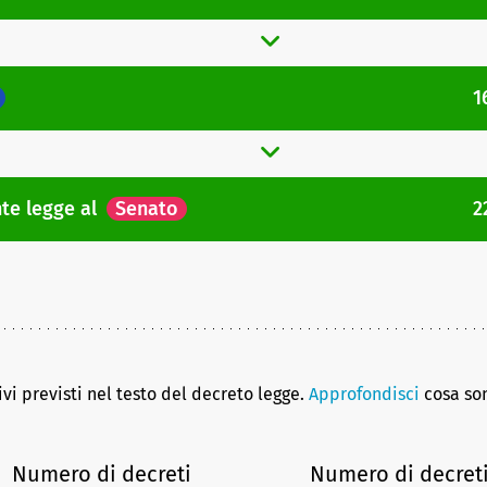
1
nte legge
al
Senato
2
tivi previsti nel testo del decreto legge.
Approfondisci
cosa son
Numero di decreti
Numero di decret