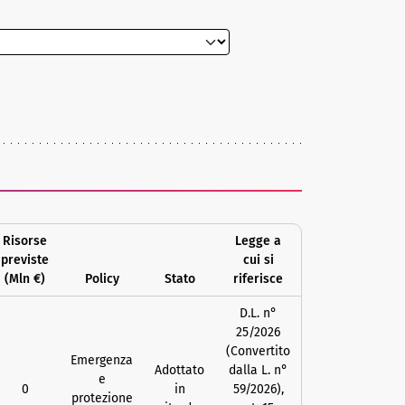
Risorse
Legge a
previste
cui si
(Mln €)
Policy
Stato
riferisce
D.L. n°
25/2026
(Convertito
Emergenza
Adottato
dalla L. n°
e
0
in
59/2026),
protezione