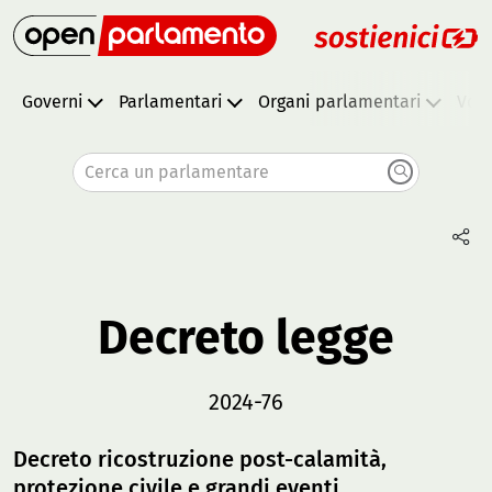
Governi
Parlamentari
Organi parlamentari
Vota
Cerca un parlamentare
Decreto legge
2024-76
Decreto ricostruzione post-calamità,
protezione civile e grandi eventi