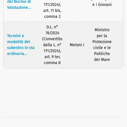
edifici
del Nucleo di
111/2024),
e i Giovani
residenziali
Valutazione
art. 11 bis,
inagibili.
delle proposte
comma 2
di candidatura
dei grandi
D.L. n°
Ministro
eventi sportivi
76/2024
Termini e
per la
internazionali.
(Convertito
modalità del
Protezione
dalla L. n°
Meloni I
subentro in via
civile e le
111/2024),
ordinaria
Politiche
art. 9 ter,
dell'autorità
del Mare
comma 8
competente
nelle attività
del
Commissario
Straordinario.