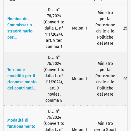
D.L. n°
Ministro
76/2024
Nomina del
per la
(Convertito
Commissario
Protezione
dalla L. n°
Meloni I
25/
straordinario
civile e le
111/2024),
per
Politiche
art. 9 ter,
l'attuazione
del Mare
comma 1
degli interventi
pubblici
D.L. n°
nell'area dei
76/2024
Ministro
Campi Flegrei
Termini e
(Convertito
per la
e istituzione
modalità per il
dalla L. n°
Protezione
Meloni I
01/
della Struttura
riconoscimento
111/2024),
civile e le
commissariale,
dei contributi
art. 9
Politiche
nonché
in favore dei
novies,
del Mare
indicazione del
beneficiari per
comma 8
compenso
la riparazione
spettante al
D.L. n°
e la
predetto
76/2024
riqualificazione
Modalità di
commissario.
(Convertito
Ministro
sismica degli
funzionamento
dalla L. n°
Meloni I
per lo Sport