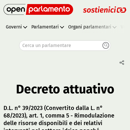
Governi
Parlamentari
Organi parlamentari
Vota
Cerca un parlamentare
Decreto attuativo
D.L. n° 39/2023 (Convertito dalla L. n°
68/2023), art. 1, comma 5 - Rimodulazione
delle risorse disponibili e dei relativi