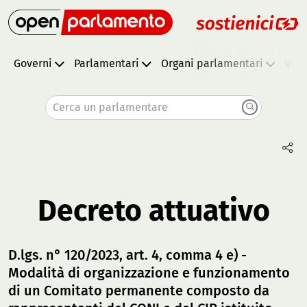
Governi
Parlamentari
Organi parlamentari
Vota
Cerca un parlamentare
Decreto attuativo
D.lgs. n° 120/2023, art. 4, comma 4 e) -
Modalità di organizzazione e funzionamento
di un Comitato permanente composto da