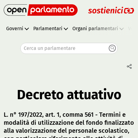
Governi
Parlamentari
Organi parlamentari
Vota
Cerca un parlamentare
Decreto attuativo
L. n° 197/2022, art. 1, comma 561 - Termini e
modalità di utilizzazione del fondo finalizzato
alla valorizzazione del personale scolastico,