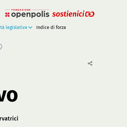
ità legislativa
Indice di forza
vo
rvatrici