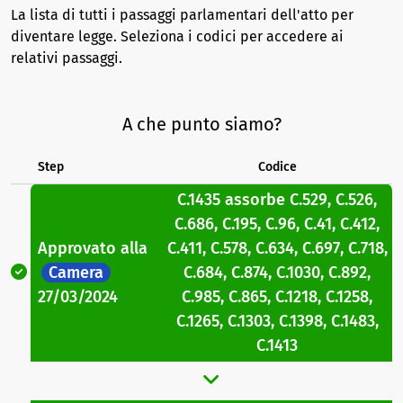
La lista di tutti i passaggi parlamentari dell'atto per
diventare legge. Seleziona i codici per accedere ai
relativi passaggi.
A che punto siamo?
Step
Codice
C.1435
assorbe
C.529
,
C.526
,
C.686
,
C.195
,
C.96
,
C.41
,
C.412
,
Approvato
alla
C.411
,
C.578
,
C.634
,
C.697
,
C.718
,
Camera
C.684
,
C.874
,
C.1030
,
C.892
,
27/03/2024
C.985
,
C.865
,
C.1218
,
C.1258
,
C.1265
,
C.1303
,
C.1398
,
C.1483
,
C.1413