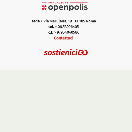
sede
> Via Merulana, 19 - 00185 Roma
tel.
> 06.53096405
c.f.
> 97954040586
Contattaci