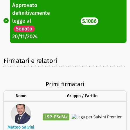
Approvato
definitivamente
legge
al
S.1086
Senato
20/11/2024
Firmatari e relatori
Primi firmatari
Nome
Gruppo / Partito
LSP-PSd'Az
Matteo Salvini