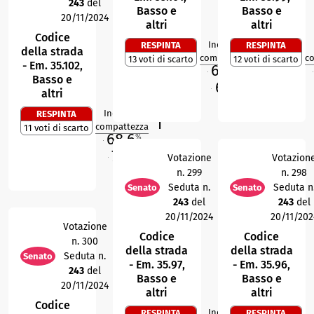
243
del
Basso e
Basso e
20/11/2024
altri
altri
Codice
Indice di
RESPINTA
RESPINTA
della strada
3
R
compattezza
c
13 voti di scarto
12 voti di scarto
- Em. 35.102,
68,6
%
M
M
Basso e
68,2
%
altri
O
Indice di
RESPINTA
1
R
compattezza
11 voti di scarto
68,6
%
M
71,8
%
Votazione
Votazion
O
n. 299
n. 298
Seduta n.
Seduta n
Senato
Senato
243
del
243
del
20/11/2024
20/11/202
Votazione
Codice
Codice
n. 300
della strada
della strada
Seduta n.
Senato
- Em. 35.97,
- Em. 35.96,
243
del
Basso e
Basso e
20/11/2024
altri
altri
Codice
Indice di
RESPINTA
RESPINTA