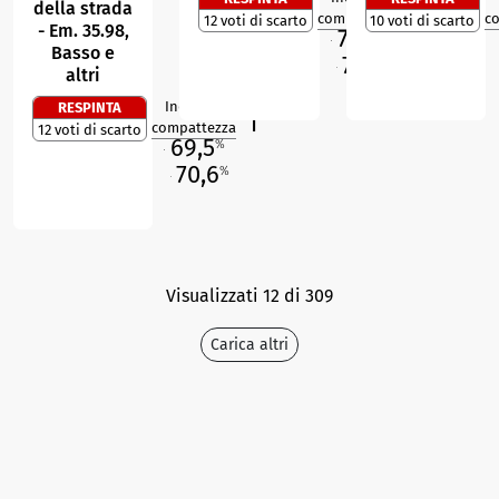
della strada
1
R
compattezza
c
12 voti di scarto
10 voti di scarto
- Em. 35.98,
70,3
%
M
Basso e
70,6
%
altri
O
Indice di
RESPINTA
1
R
compattezza
12 voti di scarto
69,5
%
M
70,6
%
O
Visualizzati 12 di 309
Carica altri