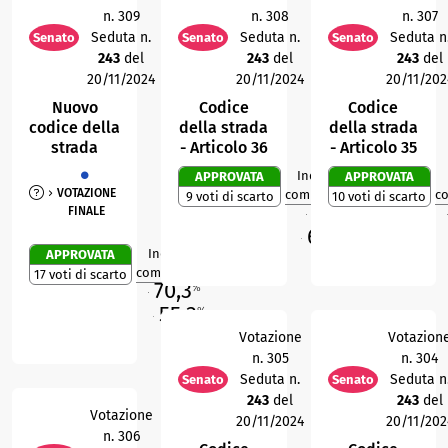
n. 309
n. 308
n. 307
Seduta n.
Seduta n.
Seduta n
Senato
Senato
Senato
243
del
243
del
243
del
20/11/2024
20/11/2024
20/11/202
Nuovo
Codice
Codice
codice della
della strada
della strada
strada
- Articolo 36
- Articolo 35
Indice di
APPROVATA
APPROVATA
3
R
VOTAZIONE
compattezza
c
9 voti di scarto
10 voti di scarto
67
%
FINALE
M
M
69,4
%
O
Indice di
APPROVATA
1
R
compattezza
17 voti di scarto
70,3
%
M
55,3
%
O
Votazione
Votazion
n. 305
n. 304
Seduta n.
Seduta n
Senato
Senato
243
del
243
del
Votazione
20/11/2024
20/11/202
n. 306