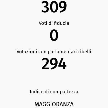
309
Determinazione
dei casi di
revoca o di
cancellazione
dell'iscrizione.
Voti di fiducia
0
Votazioni con parlamentari ribelli
294
Indice di compattezza
MAGGIORANZA