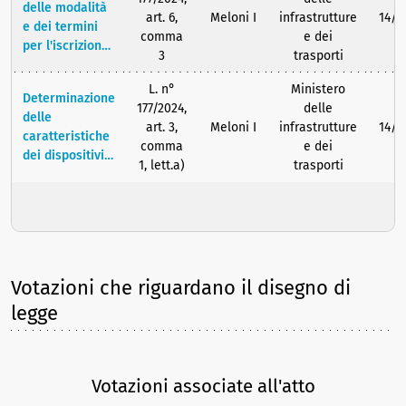
delle modalità
elettrica,
art. 6,
Meloni I
infrastrutture
14/0
e dei termini
diverso dai
comma
e dei
per l'iscrizione
monopattini,
3
trasporti
nel registro
non conformi.
delle agenzie
L. n°
Ministero
Determinazione
telematiche
177/2024,
delle
delle
nonché i
art. 3,
Meloni I
infrastrutture
14/0
caratteristiche
programmi dei
comma
e dei
dei dispositivi
corsi di
1, lett.a)
trasporti
alcolock,
formazione che
modalità di
il titolare
installazione e
dell'impresa
le officine
deve
autorizzate al
dimostrare di
montaggio
aver
Votazioni che riguardano il disegno di
dello stesso.
frequentato in
legge
sede di
richiesta della
conferma di
validità
Votazioni associate all'atto
dell'iscrizione.