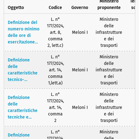
Ministero
Term
Oggetto
Codice
Governo
proponente
sca
L. n°
Ministero
Definizione del
177/2024,
delle
numero minimo
art. 8,
Meloni I
infrastrutture
delle ore di
comma
e dei
esercitazione
2, lett.c)
trasporti
per il
conseguimento
L. n°
Ministero
Definizione
della patente di
177/2024,
delle
delle
guida della
art. 14,
Meloni I
infrastrutture
caratteristiche
categoria B da
comma
e dei
tecnico-
svolgere
1,lett.a)
trasporti
costruttive di
presso
monopattini e
un'autoscuola
L. n°
Ministero
Definizione
altri dispositivi
con istruttore
177/2024,
delle
delle
abilitato e
art. 14,
Meloni I
infrastrutture
caratteristiche
autorizzato e
comma
e dei
tecniche e
disciplina e
2
trasporti
costruttive di
modalità di
dispositivi di
L. n°
Ministero
svolgimento.
Definizione
micromobilità
177/2024,
delle