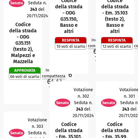
Codice
Codice
Seduta n.
Senato
della strada
della strada
243
del
- ODG
- Em. 35.103
20/11/2024
G35.150,
(testo 2),
Codice
Basso e
Basso e
della strada
altri
altri
- ODG
Indice di
RESPINTA
RESPINTA
G35.151
1
R
compattezza
c
10 voti di scarto
12 voti di scarto
(testo 2),
67,8
%
M
M
Malpezzi e
71,8
%
Mazzella
O
Indice di
APPROVATA
6
R
compattezza
66 voti di scarto
64,4
%
M
71,8
%
Votazione
Votazion
O
n. 302
n. 301
Seduta n.
Seduta n
Senato
Senato
243
del
243
del
20/11/2024
20/11/202
Votazione
Codice
Codice
n. 303
della strada
della strada
Seduta n.
Senato
- Em. 35.101,
- Em. 35.99,