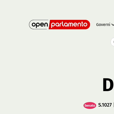
Governi
D
S.1027
Senato