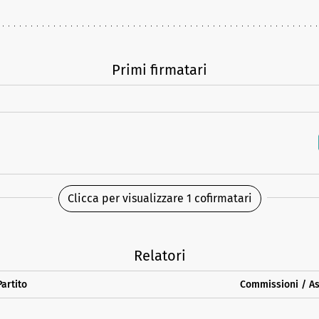
Primi firmatari
Clicca per visualizzare 1 cofirmatari
Relatori
artito
Commissioni / A