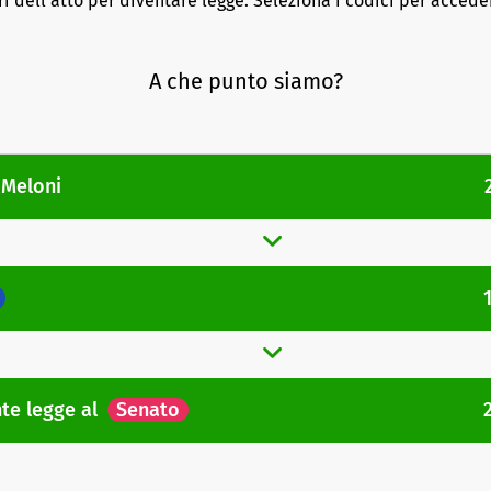
ri dell'atto per diventare legge. Seleziona i codici per acceder
A che punto siamo?
 Meloni
nte legge
al
Senato