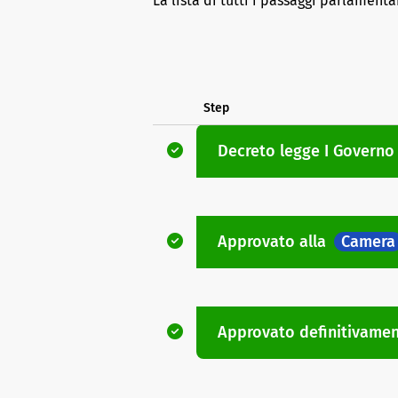
La lista di tutti i passaggi parlamenta
Step
Decreto legge
I Governo
Approvato
alla
Camera
Approvato definitivame