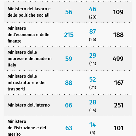
46
Ministero del lavoro e
56
109
delle politiche sociali
(20)
Ministero
87
215
188
dell'economia e delle
(26)
finanze
Ministero delle
29
59
499
imprese e del made in
(14)
Italy
Ministero delle
52
88
167
infrastrutture e dei
(21)
trasporti
28
66
251
Ministero dell'interno
(14)
Ministero
14
63
101
dell'istruzione e del
(5)
merito