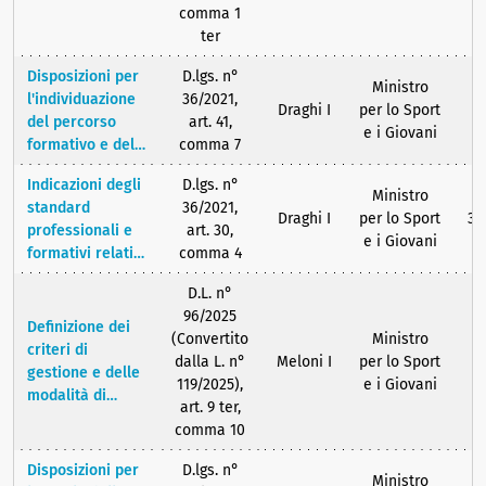
calcio, in regola
comma 1
con gli
ter
adempimenti
Disposizioni per
D.lgs. n°
fiscali, l'accesso
Ministro
l'individuazione
36/2021,
alle camere di
Draghi I
per lo Sport
del percorso
art. 41,
compensazione
e i Giovani
formativo e del
comma 7
sulla base delle
profilo
quali sono
Indicazioni degli
D.lgs. n°
professionale
organizzati i
Ministro
standard
36/2021,
del chinesiologo
rapporti
Draghi I
per lo Sport
31
professionali e
art. 30,
di base, sportivo
economici tra le
e i Giovani
formativi relativi
comma 4
e del manager
società stesse.
ai percorsi di
dello sport
D.L. n°
istruzione e
96/2025
formazione
Definizione dei
(Convertito
Ministro
finalizzati
criteri di
dalla L. n°
Meloni I
per lo Sport
all'acquisizione
gestione e delle
119/2025),
e i Giovani
dei titoli e delle
modalità di
art. 9 ter,
qualifiche dei
funzionamento
comma 10
giovani atleti
del Fondo
italiano per lo
Disposizioni per
D.lgs. n°
Ministro