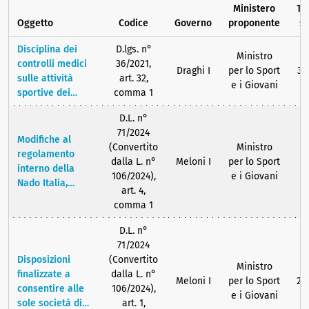
Ministero
Te
Oggetto
Codice
Governo
proponente
s
Disciplina dei
D.lgs. n°
Ministro
controlli medici
36/2021,
Draghi I
per lo Sport
31
sulle attività
art. 32,
e i Giovani
sportive dei
comma 1
lavoratori
D.L. n°
sportivi
71/2024
Modifiche al
(Convertito
Ministro
regolamento
dalla L. n°
Meloni I
per lo Sport
interno della
106/2024),
e i Giovani
Nado Italia,
art. 4,
Organizzazione
comma 1
Nazionale
Antidoping in
D.L. n°
Italia, nomina
71/2024
degli organi di
Disposizioni
(Convertito
Ministro
amministrazione
finalizzate a
dalla L. n°
Meloni I
per lo Sport
29
e del Presidente
consentire alle
106/2024),
e i Giovani
sole società di
art. 1,