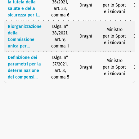
sport, finalità e
la tutela della
36/2021,
Draghi I
per lo Sport
31
condizioni di
salute e della
art. 33,
e i Giovani
accesso, criteri
sicurezza per i
comma 6
per la
minori che
ripartizione
Riorganizzazione
D.lgs. n°
svolgono attività
Ministro
della dotazione.
della
38/2021,
sportiva
Draghi I
per lo Sport
31
Commissione
art. 9,
e i Giovani
unica per
comma 1
l'impiantistica
Definizione dei
D.lgs. n°
sportiva
Ministro
parametri per la
37/2021,
Draghi I
per lo Sport
31
determinazione
art. 8,
e i Giovani
dei compensi
comma 5
degli agenti
sportivi