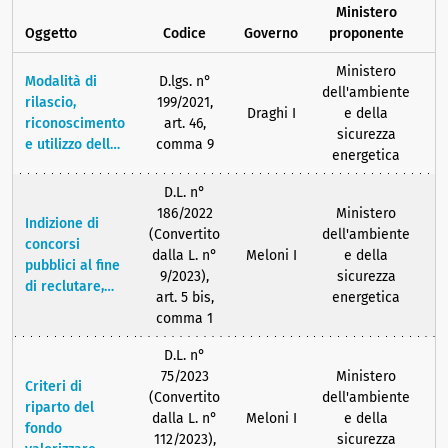
Ministero
T
Oggetto
Codice
Governo
proponente
s
Ministero
Modalità di
D.lgs. n°
dell'ambiente
rilascio,
199/2021,
Draghi I
e della
1
riconoscimento
art. 46,
sicurezza
e utilizzo della
comma 9
energetica
garanzia di
origine
D.L. n°
dell'elettricità
186/2022
Ministero
Indizione di
da fonti
(Convertito
dell'ambiente
concorsi
rinnovabili,
dalla L. n°
Meloni I
e della
pubblici al fine
modalità per
9/2023),
sicurezza
di reclutare,
l’utilizzo dei
art. 5 bis,
energetica
con rapporto di
proventi
comma 1
lavoro a tempo
derivanti dalla
indeterminato,
vendita, da
D.L. n°
personale per
parte del GSE,
75/2023
Ministero
Criteri di
potenziare le
delle garanzie
(Convertito
dell'ambiente
riparto del
attività
di origine nella
dalla L. n°
Meloni I
e della
1
fondo
finalizzate a
propria
112/2023),
sicurezza