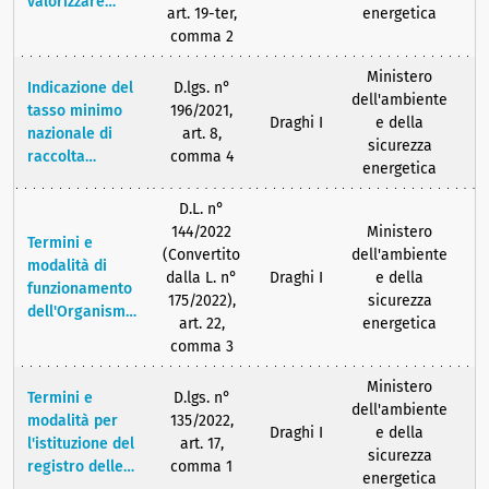
valorizzare
mitigare il
disponibilità,
art. 19-ter,
energetica
l'attività di
rischio
modalità con le
comma 2
ricerca
idrogeologico
quali è
dell'Istituto
e rafforzare il
Ministero
verificata la
Indicazione del
D.lgs. n°
superiore per
contingente
dell'ambiente
precisione,
tasso minimo
196/2021,
la protezione e
dell'Autorità di
Draghi I
e della
affidabilità o
nazionale di
art. 8,
la ricerca
bacino
sicurezza
autenticità
raccolta
comma 4
ambientale
distrettuale
energetica
delle garanzie
annuale degli
(ISPRA) e
dell'Appennino
di origine
attrezzi da
dell'Agenzia
D.L. n°
meridionale
rilasciate da
pesca dismessi
nazionale per
144/2022
Ministero
altri Stati
Termini e
contenenti
le nuove
(Convertito
dell'ambiente
Membri
modalità di
plastica per il
tecnologie,
dalla L. n°
Draghi I
e della
2
funzionamento
riciclaggio
l'energia e lo
175/2022),
sicurezza
dell'Organismo
sviluppo
art. 22,
energetica
di vigilanza dei
economico
comma 3
consorzi e dei
sostenibile
sistemi
Ministero
(ENEA), nonché
Termini e
D.lgs. n°
autonomi per
dell'ambiente
indicazione dei
modalità per
135/2022,
la gestione dei
Draghi I
e della
principi
l'istituzione del
art. 17,
rifiuti, degli
sicurezza
generali per la
registro delle
comma 1
imballaggi e
energetica
definizione