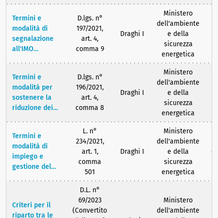
Istituzioni
dei rifiuti di
degli obiettivi
scientifiche, di
imballaggi,
Ministero
e per
Termini e
D.lgs. n°
ricerca
nonché i suoi
dell'ambiente
l'attribuzione
modalità di
197/2021,
pubblica o
obiettivi
Draghi I
e della
1
delle risorse al
segnalazione
art. 4,
privata, nonché
specifici
sicurezza
personale
all'IMO
comma 9
le modalità di
energetica
tecnico-
(International
iscrizione e di
amministrativo
Maritime
cancellazione
Ministero
Termini e
D.lgs. n°
Organization,
dell'ambiente
modalità per
196/2021,
organizzazione
Draghi I
e della
1
sostenere la
art. 4,
internazionale
sicurezza
riduzione dei
comma 8
che opera per
energetica
consumi dei
far seguire ai
prodotti in
vari governi
L. n°
Ministero
Termini e
plastica
una linea
234/2021,
dell'ambiente
modalità di
monouso e
comune per
art. 1,
Draghi I
e della
0
impiego e
incentivare le
tutte le
comma
sicurezza
gestione del
imprese
questioni
501
energetica
Fondo
produttrici di
tecniche
finalizzato
prodotti in
D.L. n°
interessanti la
all'apertura dei
plastica
69/2023
Ministero
navigazione
Criteri per il
centri per la
monouso ed
(Convertito
dell'ambiente
commerciale )
riparto tra le
preparazione,