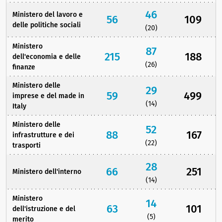
46
Ministero del lavoro e
56
109
delle politiche sociali
(20)
Ministero
87
215
188
dell'economia e delle
(26)
finanze
Ministero delle
29
59
499
imprese e del made in
(14)
Italy
Ministero delle
52
88
167
infrastrutture e dei
(22)
trasporti
28
66
251
Ministero dell'interno
(14)
Ministero
14
63
101
dell'istruzione e del
(5)
merito